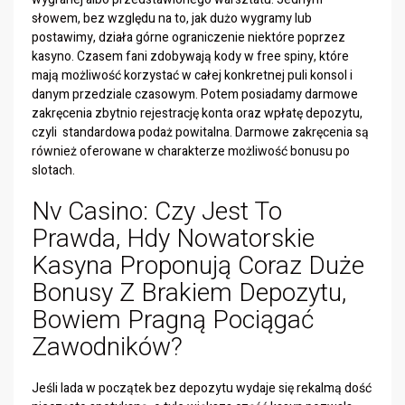
słowem, bez względu na to, jak dużo wygramy lub
postawimy, działa górne ograniczenie niektóre poprzez
kasyno.
Czasem fani zdobywają kody w free spiny, które
mają możliwość korzystać w całej konkretnej puli konsol i
danym przedziale czasowym. Potem posiadamy darmowe
zakręcenia zbytnio rejestrację konta oraz wpłatę depozytu,
czyli standardowa podaż powitalna. Darmowe zakręcenia są
również oferowane w charakterze możliwość bonusu po
slotach.
Nv Casino: Czy Jest To
Prawda, Hdy Nowatorskie
Kasyna Proponują Coraz Duże
Bonusy Z Brakiem Depozytu,
Bowiem Pragną Pociągać
Zawodników?
Jeśli lada w początek bez depozytu wydaje się rekalmą dość