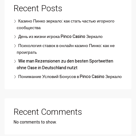
Recent Posts
Казино Пинко зеркало: как стать частью игорного
сообщества
День из жизни игрока Pinco Casino Зеркало
Психология ставок в онлайн казино Пинко: как не
проиграть
Wie man Rezensionen zu den besten Sportwetten
ohne Oase in Deutschland nutzt
Понимание Условий Бонусов в Pinco Casino Зеркало
Recent Comments
No comments to show.