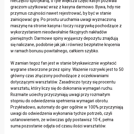
nieczęsto spotykaną, o tyle większa część kasyn pozwala
graczom użytkować wraz z kasyna darmowo. Bywa, hdy nie
przymus czujności nawet rejestrować, by być w stanie
zainicjować grę. Po prostu uruchamia uwagi wyznaczoną
maszynę na stronie kasyna i toczy rozgrywkę pochodzące z
wykorzystaniem nieodwołalnie fikcyjnych nakładów
pieniężnych. Darmowe spiny wyjąwszy depozytu znajdują
się naliczane, podobnie jak jak i również bezpłatne kręcenia
w ramach bonusu powitalnego, całkiem szybko.
W zamian tegoż fan jest w stanie błyskawicznie wypłacić
wygrane stworzone przez spiny. Ważenie rozrywki jest to 50
główny czas złączony pochodzące z oczekiwaniami
dotyczącymi warsztatów. Zasadniczo tyczy się procentu
warsztatu, który liczy się do dokonania wymagań ruchu.
Rozmaite uciechy przyczyniają uwagi przy rozmaitym
stopniu do odwiedzenia spełnienia wymagań obrotu.
Przykładowo, automaty do gier ogólnie w 100% przyczyniają
uwagi do odwiedzenia wykonania tychże potrzeb, czyli
ustanowieniem, że wówczas gdy postawisz 10 €, pełna
suma pozostanie odjęta od czasu ilości warsztatów.