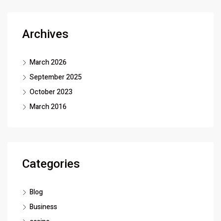
Archives
March 2026
September 2025
October 2023
March 2016
Categories
Blog
Business