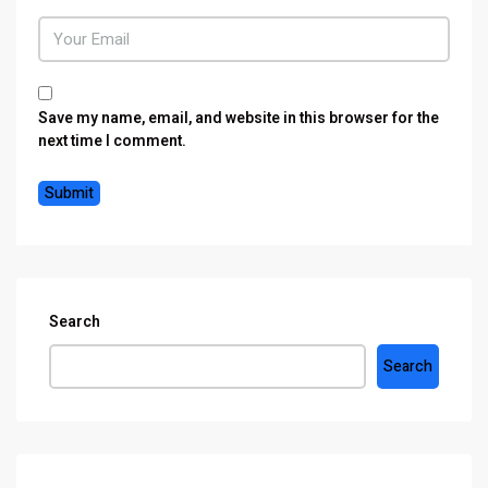
Save my name, email, and website in this browser for the
next time I comment.
Search
Search