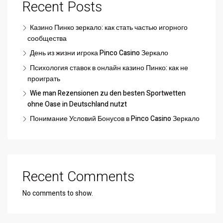
Recent Posts
Казино Пинко зеркало: как стать частью игорного
сообщества
День из жизни игрока Pinco Casino Зеркало
Психология ставок в онлайн казино Пинко: как не
проиграть
Wie man Rezensionen zu den besten Sportwetten
ohne Oase in Deutschland nutzt
Понимание Условий Бонусов в Pinco Casino Зеркало
Recent Comments
No comments to show.