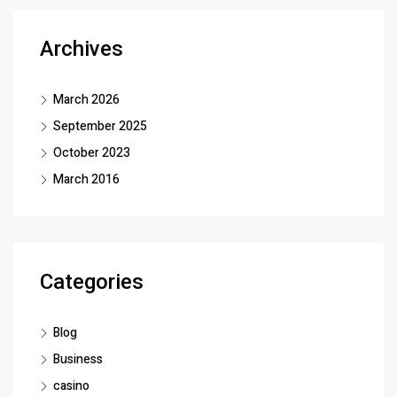
Archives
March 2026
September 2025
October 2023
March 2016
Categories
Blog
Business
casino